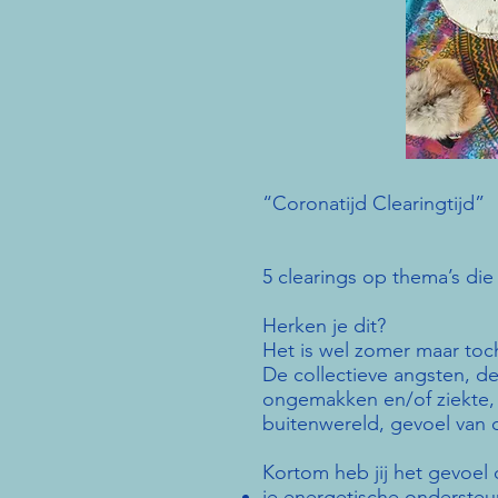
“Coronatijd Clearingtijd”
5 clearings op thema’s die
Herken je dit?
Het is wel zomer maar toch 
De collectieve angsten, de
ongemakken en/of ziekte, h
buitenwereld, gevoel van o
Kortom heb jij het gevoel 
je energetische ondersteun