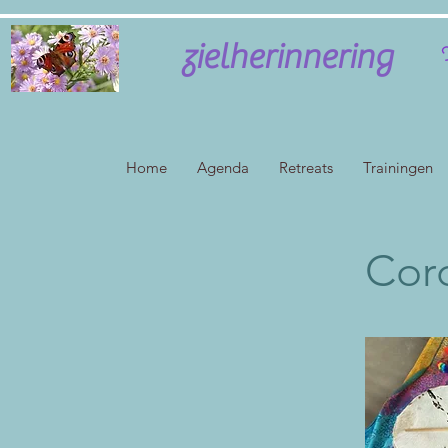
zielherinnering
H
Home
Agenda
Retreats
Trainingen
Coro