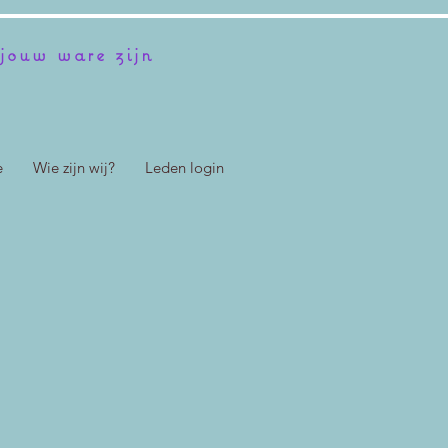
jouw ware zijn
e
Wie zijn wij?
Leden login