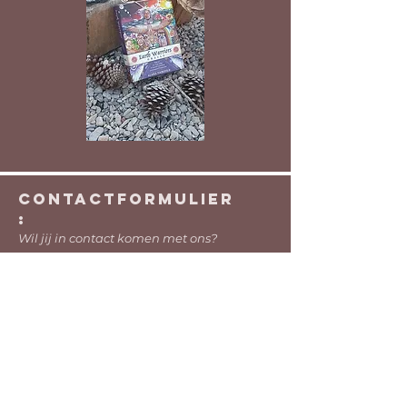
contactFORMULIER
:
Wil jij in contact komen met ons?
Valencia, Spanje​​
info@zielherinnering.com
Let's get social!