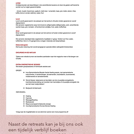
Naast de retreats kan je bij ons ook
een tijdelijk verblijf boeken