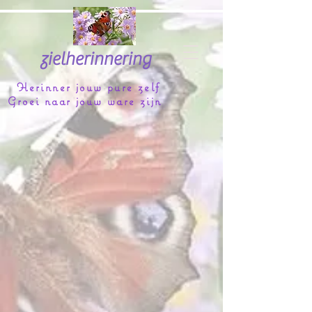
zielherinnering
Herinner jouw pure zelf
Groei naar jouw ware zijn