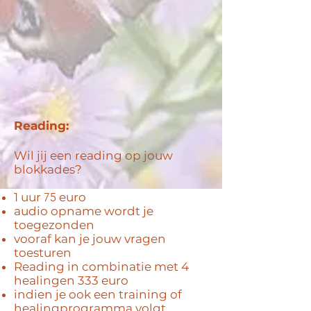
Reading:
Wil jij een reading op jouw
blokkades?
1 uur
75
euro
audio opname wordt je
toegezonden
vooraf kan je jouw vragen
toesturen
Reading in combinatie met 4
healingen 333 euro
indien je ook een training of
healingprogramma volgt