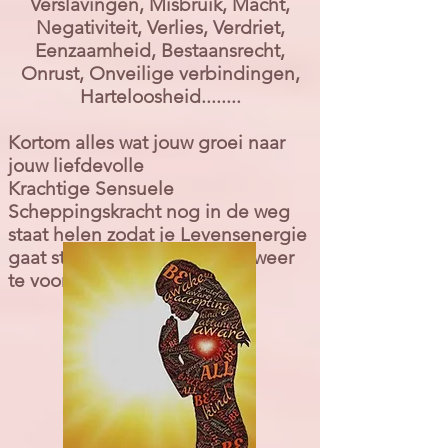
Verslavingen, Misbruik, Macht,
Negativiteit, Verlies, Verdriet,
Eenzaamheid, Bestaansrecht,
Onrust, Onveilige verbindingen,
Harteloosheid........
Kortom alles wat jouw groei naar
jouw liefdevolle
Krachtige
Sensuele
Scheppingskracht
nog in de weg
staat helen zodat je Levensenergie
gaat s
tromen en je pure zelf weer
te voorschijn komt.