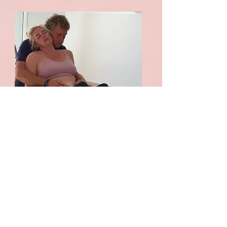
LOCATIE
In de zonnige heuvels, tussen de
olijfbomen, citrus- en notenbomen,
cactussen, wilde bloemen en geurige
kruiden ligt ons centrum voor innerlijke
groei en retreats. De locatie bevind zich