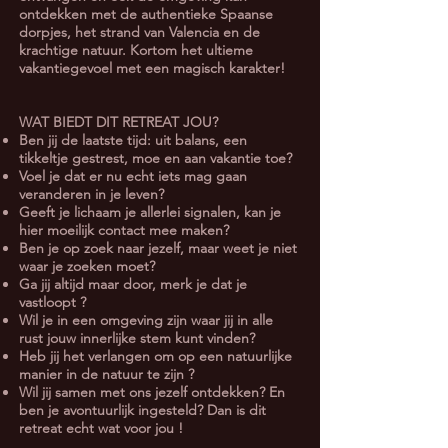
ontdekken met de authentieke Spaanse
dorpjes, het strand van Valencia en de
krachtige natuur. Kortom het ultieme
vakantiegevoel met een magisch karakter!
WAT BIEDT DIT RETREAT JOU?
Ben jij de laatste tijd: uit balans, een
tikkeltje gestrest, moe en aan vakantie toe?
Voel je dat er nu echt iets mag gaan
veranderen in je leven?
Geeft je lichaam je allerlei signalen, kan je
hier moeilijk contact mee maken?
Ben je op zoek naar jezelf, maar weet je niet
waar je zoeken moet?
Ga jij altijd maar door, merk je dat je
vastloopt ?
Wil je in een omgeving zijn waar jij in alle
rust jouw innerlijke stem kunt vinden?
Heb jij het verlangen om op een natuurlijke
manier in de natuur te zijn ?
Wil jij samen met ons jezelf ontdekken? En
ben je avontuurlijk ingesteld? Dan is dit
retreat echt wat voor jou !