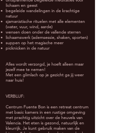
ontspannende begeleide meditaties voor
lichaam en geest
begeleide wandelingen in de krachtige
natuur
sjamanistische rituelen met alle elementen
(water, vuur, wind, aarde)
wensen doen onder de vallende sterren
lichaamswerk (ademsessie, shaken, sporten)
suppen op het magische meer
picknicken in de natuur
Alles wordt verzorgd, je hoeft alleen maar
jezelf mee te nemen!
Met een glimlach op je gezicht ga jij weer
naar huis!
VERBLIJF:
Centrum Fuente Bon is een retreat centrum
met basic kamers in een rustige omgeving
met prachtig uitzicht over de heuvels van
Valencia. Het eten is gezond, natuurlijk en
kleurrijk. Je kunt gebruik maken van de