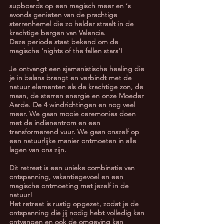
supboards op een magisch meer en ‘s
avonds genieten van de prachtige
sterrenhemel die zo helder straalt in de
krachtige bergen van Valencia.
Deze periode staat bekend om de
magische 'nights of the fallen stars'!
Je ontvangt een sjamanistische healing die
je in balans brengt en verbindt met de
natuur elementen als de krachtige zon, de
maan, de sterren energie en onze Moeder
Aarde. De 4 windrichtingen en nog veel
meer. We gaan mooie ceremonies doen
met de indianentrom en een
transformerend vuur. We gaan onszelf op
een natuurlijke manier ontmoeten in alle
lagen van ons zijn.
Dit retreat is een unieke combinatie van
ontspanning, vakantiegevoel en een
magische ontmoeting met jezelf in de
natuur!
Het retreat is rustig opgezet, zodat je de
ontspanning die jij nodig hebt volledig kan
ontvangen en ook de omgeving kan