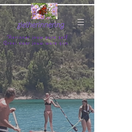
zielherinnering
Herinner jouw pure zelf
Groei naar jouw ware zijn