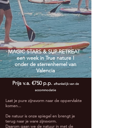
MAGIC STARS & SUP RETREAT
een week in True nature !
onder de sterrenhemel van
Valencia
Prijs v.a. €750 p.p.
afhankelijk van de
accommodatie
Laat je pure zijnsvorm naar de oppervlakte
komen...
De natuur is onze spiegel en brengt je
terug naar je ware zijnsvorm.
Daarom gaan we de natuur in met de