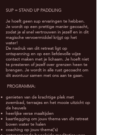
SUP = STAND UP PADDLING
Je hoeft geen sup ervaringen te hebben.
Je wordt op een prettige manier gecoacht,
zodat je al snel vertrouwen in jezelf en in dit
magische vervoermiddel krijgt op het
water!
De nadruk van dit retreat ligt op
ontspanning en op een liefdevolle wijze
contact maken met je lichaam. Je hoeft niet
te presteren of jezelf over grenzen heen te
brengen. Je wordt in alle rust gecoacht om
dit avontuur samen met ons aan te gaan.
PROGRAMMA:
genieten van de krachtige plek met
zwembad, terrasjes en het mooie uitzicht op
de heuvels
heerlijke verse maaltijden
kaartlegging om jouw thema van dit retreat
boven water te halen
coaching op jouw thema(‘s)