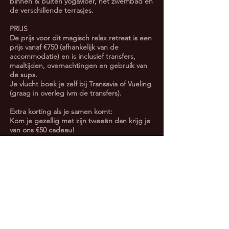
binnen & buiten yogavloer, het zwembad en
de verschillende terrasjes.
PRIJS
De prijs voor dit magisch relax retreat is een
prijs vanaf €750 (afhankelijk van de
accommodatie) en is inclusief transfers,
maaltijden, overnachtingen en gebruik van
de sups.
Je vlucht boek je zelf bij Transavia of Vueling
(graag in overleg ivm de transfers).
Extra korting als je samen komt:
Kom je gezellig met zijn tweeën dan krijg je
van ons €50 cadeau!
Het retreat gaat door bij minimaal 2
deelnemers.
contactFORMULIER
:
Wil jij in contact komen met ons?