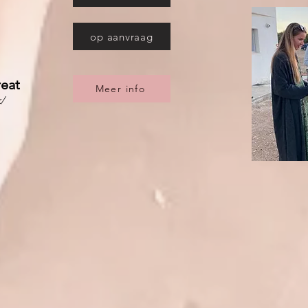
op aanvraag
reat
Meer info
k/