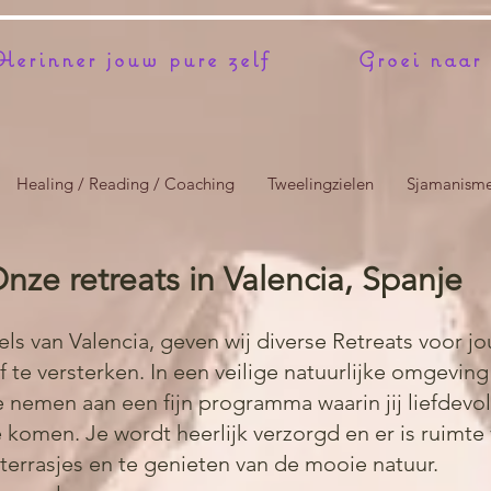
erinner jouw pure zelf
Groei naar 
Healing / Reading / Coaching
Tweelingzielen
Sjamanism
nze retreats in Valencia, Spanje
els van Valencia, geven wij diverse Retreats voor j
 te versterken. In een veilige natuurlijke omgeving 
e nemen aan een fijn programma waarin jij liefdev
e komen. Je wordt heerlijk verzorgd en er is ruimte
errasjes en te genieten van de mooie natuur.