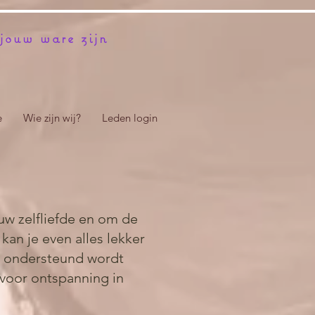
jouw ware zijn
e
Wie zijn wij?
Leden login
ouw zelfliefde en om de
kan je even alles lekker
ol ondersteund wordt
 voor ontspanning in