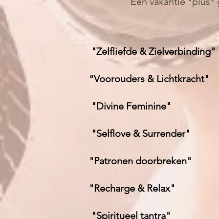
Een vakantie *plus*
"Zelfliefde & Zielverbinding"
​
“Voorouders & Lichtkracht"
​
"Divine Feminine"
"Selflove & Surrender"
"Patronen doorbreken"
"Recharge & Relax"
​
"Spiritueel tantra"