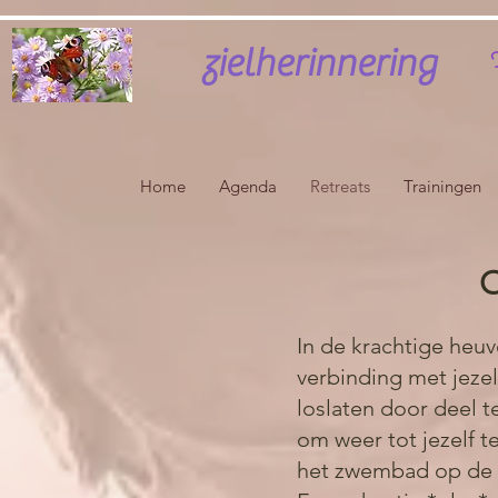
zielherinnering
H
Home
Agenda
Retreats
Trainingen
O
In de krachtige heuv
verbinding met jezelf
loslaten door deel t
om weer tot jezelf t
het zwembad op de t