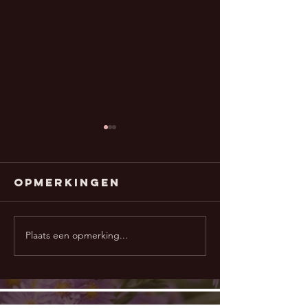
Opmerkingen
Plaats een opmerking...
Zuiveringsboodschap
Zuiveri
14 juni 'Grenzen'
7 juni '