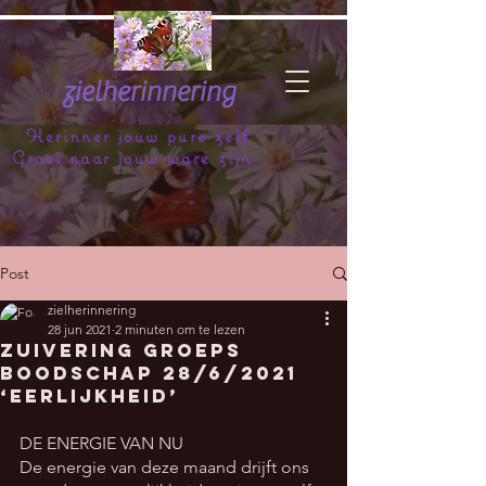
zielherinnering
Herinner jouw pure zelf
Groei naar jouw ware zijn
Post
zielherinnering
28 jun 2021
2 minuten om te lezen
ZUIVERING GROEPS
BOODSCHAP 28/6/2021
‘Eerlijkheid’
DE ENERGIE VAN NU
De energie van deze maand drijft ons 