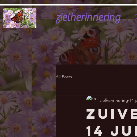
zielherinnering
H
Home
Agenda
Retreats
Trainingen
All Posts
zielherinnering
14 
Zuiv
14 j