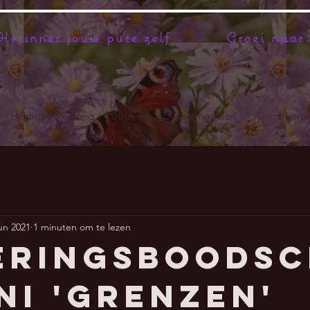
erinner jouw pure zelf
Groei naar 
Healing / Reading / Coaching
Tweelingzielen
Sjamanism
jun 2021
1 minuten om te lezen
eringsboods
uni 'Grenzen'