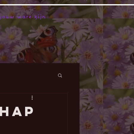
jouw ware zijn
e
Wie zijn wij?
Leden login
chap