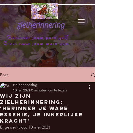
zielherinnering
Herinner jouw pure zelf
Groei naar jouw ware zijn
Post
zielherinnering
10 jan 2021
0 minuten om te lezen
Wij zijn
Zielherinnering:
'herinner je ware
essenie, je innerlijke
kracht'
Bijgewerkt op:
10 mei 2021