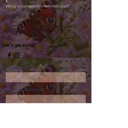
:
Wil jij in contact komen met ons?
Valencia, Spanje​​
info@zielherinnering.com
Let's get social!
Jouw naam:
Jouw e-mailadres:
Onderwerp