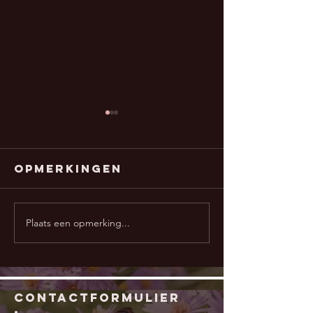
Opmerkingen
Plaats een opmerking...
ZUIVERING
GROEPS
BOODSCHAP
Zuiveri
28/6/2021
14 juni 
‘Eerlijkheid’
contactFORMULIER